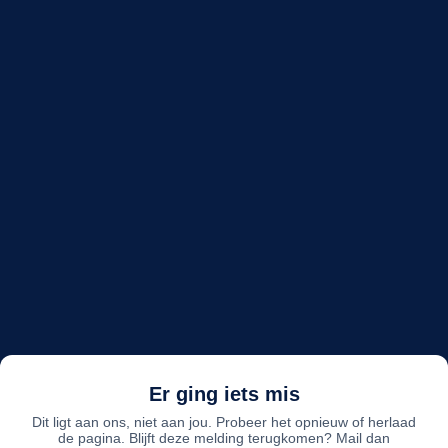
Er ging iets mis
Dit ligt aan ons, niet aan jou. Probeer het opnieuw of herlaad
de pagina. Blijft deze melding terugkomen? Mail dan