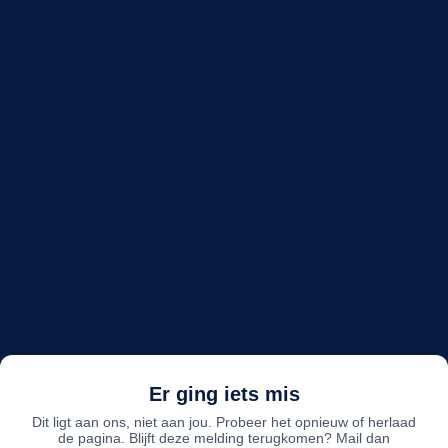
Er ging iets mis
Dit ligt aan ons, niet aan jou. Probeer het opnieuw of herlaad
de pagina. Blijft deze melding terugkomen? Mail dan