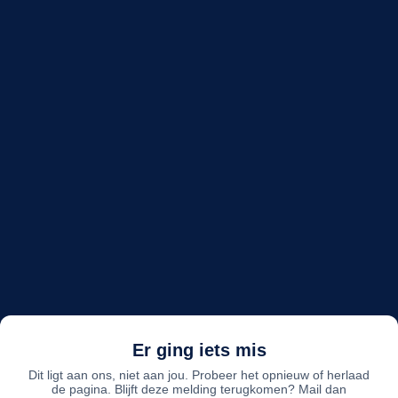
Er ging iets mis
Dit ligt aan ons, niet aan jou. Probeer het opnieuw of herlaad
de pagina. Blijft deze melding terugkomen? Mail dan