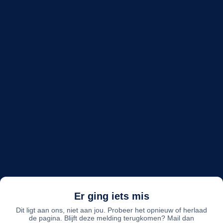
Er ging iets mis
Dit ligt aan ons, niet aan jou. Probeer het opnieuw of herlaad
de pagina. Blijft deze melding terugkomen? Mail dan