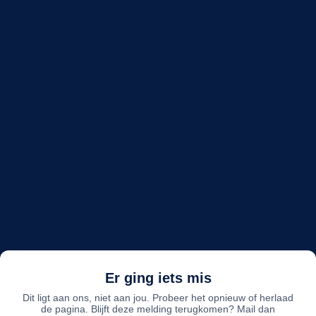
Er ging iets mis
Dit ligt aan ons, niet aan jou. Probeer het opnieuw of herlaad
de pagina. Blijft deze melding terugkomen? Mail dan