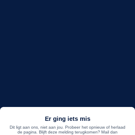
Er ging iets mis
Dit ligt aan ons, niet aan jou. Probeer het opnieuw of herlaad
de pagina. Blijft deze melding terugkomen? Mail dan