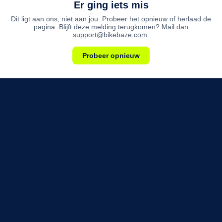
Er ging iets mis
Dit ligt aan ons, niet aan jou. Probeer het opnieuw of herlaad de
pagina. Blijft deze melding terugkomen? Mail dan
support@bikebaze.com.
Probeer opnieuw