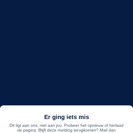
Er ging iets mis
Dit ligt aan ons, niet aan jou. Probeer het opnieuw of herlaad
de pagina. Blijft deze melding terugkomen? Mail dan