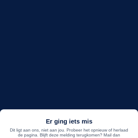
Er ging iets mis
Dit ligt aan ons, niet aan jou. Probeer het opnieuw of herlaad
de pagina. Blijft deze melding terugkomen? Mail dan