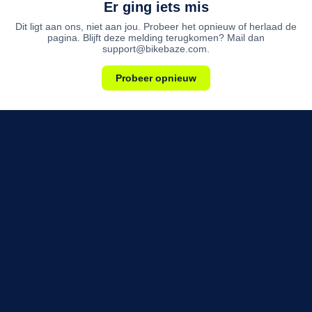
Er ging iets mis
Dit ligt aan ons, niet aan jou. Probeer het opnieuw of herlaad de
pagina. Blijft deze melding terugkomen? Mail dan
support@bikebaze.com.
Probeer opnieuw