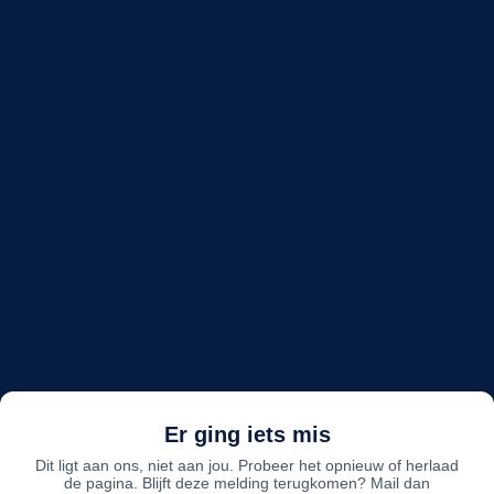
Er ging iets mis
Dit ligt aan ons, niet aan jou. Probeer het opnieuw of herlaad
de pagina. Blijft deze melding terugkomen? Mail dan