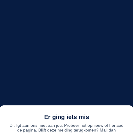
Er ging iets mis
Dit ligt aan ons, niet aan jou. Probeer het opnieuw of herlaad
de pagina. Blijft deze melding terugkomen? Mail dan