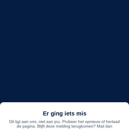
Er ging iets mis
Dit ligt aan ons, niet aan jou. Probeer het opnieuw of herlaad
de pagina. Blijft deze melding terugkomen? Mail dan