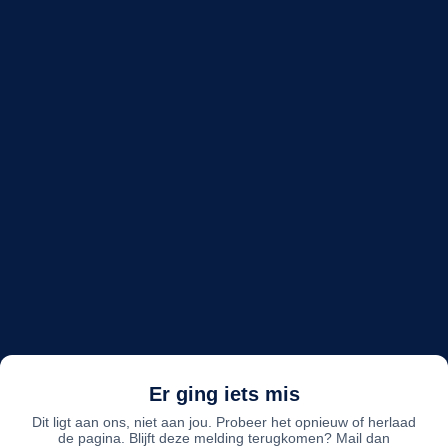
Er ging iets mis
Dit ligt aan ons, niet aan jou. Probeer het opnieuw of herlaad
de pagina. Blijft deze melding terugkomen? Mail dan