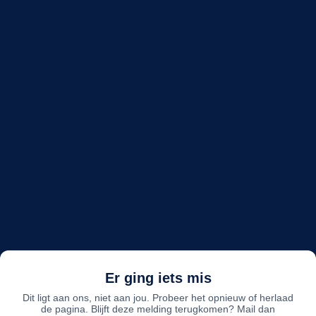
Er ging iets mis
Dit ligt aan ons, niet aan jou. Probeer het opnieuw of herlaad
de pagina. Blijft deze melding terugkomen? Mail dan