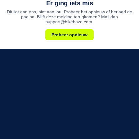
Er ging iets mis
Dit ligt aan ons, niet aan jou. Probeer het opnieuw of herlaad de
pagina. Blijft deze melding terugkomen? Mail dan
support@bikebaze.com.
Probeer opnieuw