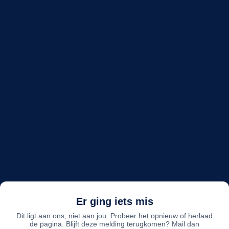
Er ging iets mis
Dit ligt aan ons, niet aan jou. Probeer het opnieuw of herlaad
de pagina. Blijft deze melding terugkomen? Mail dan