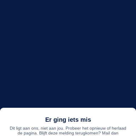
Er ging iets mis
Dit ligt aan ons, niet aan jou. Probeer het opnieuw of herlaad
de pagina. Blijft deze melding terugkomen? Mail dan