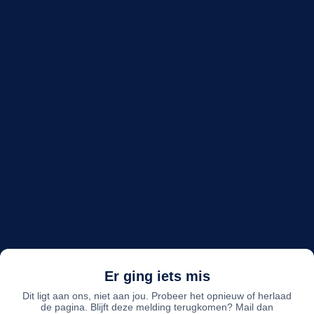
Er ging iets mis
Dit ligt aan ons, niet aan jou. Probeer het opnieuw of herlaad
de pagina. Blijft deze melding terugkomen? Mail dan