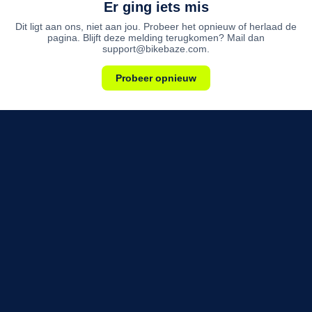
Er ging iets mis
Dit ligt aan ons, niet aan jou. Probeer het opnieuw of herlaad de
pagina. Blijft deze melding terugkomen? Mail dan
support@bikebaze.com.
Probeer opnieuw