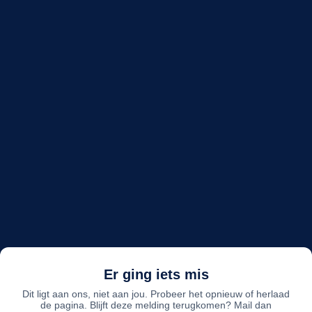
Er ging iets mis
Dit ligt aan ons, niet aan jou. Probeer het opnieuw of herlaad
de pagina. Blijft deze melding terugkomen? Mail dan