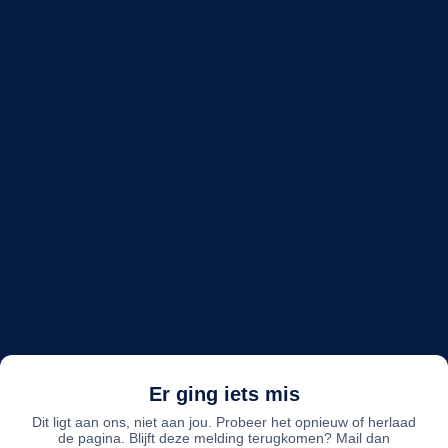
Er ging iets mis
Dit ligt aan ons, niet aan jou. Probeer het opnieuw of herlaad
de pagina. Blijft deze melding terugkomen? Mail dan