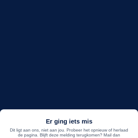
Er ging iets mis
Dit ligt aan ons, niet aan jou. Probeer het opnieuw of herlaad
de pagina. Blijft deze melding terugkomen? Mail dan