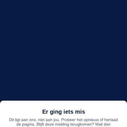
Er ging iets mis
Dit ligt aan ons, niet aan jou. Probeer het opnieuw of herlaad
de pagina. Blijft deze melding terugkomen? Mail dan