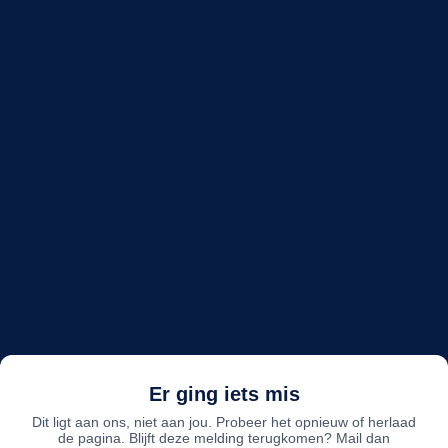
Er ging iets mis
Dit ligt aan ons, niet aan jou. Probeer het opnieuw of herlaad
de pagina. Blijft deze melding terugkomen? Mail dan