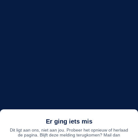
Er ging iets mis
Dit ligt aan ons, niet aan jou. Probeer het opnieuw of herlaad
de pagina. Blijft deze melding terugkomen? Mail dan