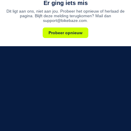
Er ging iets mis
Dit ligt aan ons, niet aan jou. Probeer het opnieuw of herlaad de
pagina. Blijft deze melding terugkomen? Mail dan
support@bikebaze.com.
Probeer opnieuw