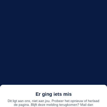
Er ging iets mis
Dit ligt aan ons, niet aan jou. Probeer het opnieuw of herlaad
de pagina. Blijft deze melding terugkomen? Mail dan