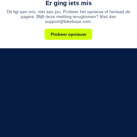
Er ging iets mis
Dit ligt aan ons, niet aan jou. Probeer het opnieuw of herlaad de
pagina. Blijft deze melding terugkomen? Mail dan
support@bikebaze.com.
Probeer opnieuw