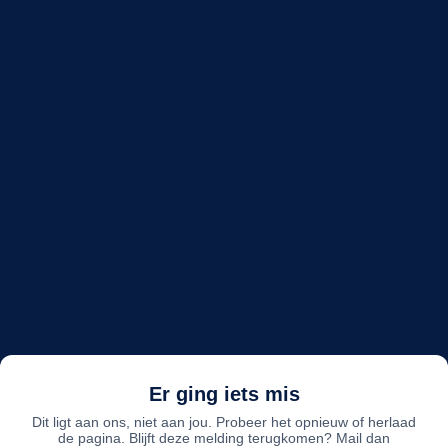
Er ging iets mis
Dit ligt aan ons, niet aan jou. Probeer het opnieuw of herlaad
de pagina. Blijft deze melding terugkomen? Mail dan