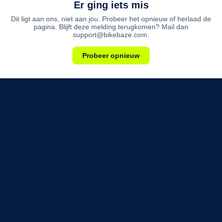
Er ging iets mis
Dit ligt aan ons, niet aan jou. Probeer het opnieuw of herlaad de
pagina. Blijft deze melding terugkomen? Mail dan
support@bikebaze.com.
Probeer opnieuw