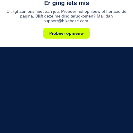
Er ging iets mis
Dit ligt aan ons, niet aan jou. Probeer het opnieuw of herlaad de
pagina. Blijft deze melding terugkomen? Mail dan
support@bikebaze.com.
Probeer opnieuw