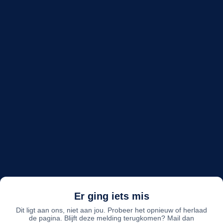
Er ging iets mis
Dit ligt aan ons, niet aan jou. Probeer het opnieuw of herlaad
de pagina. Blijft deze melding terugkomen? Mail dan