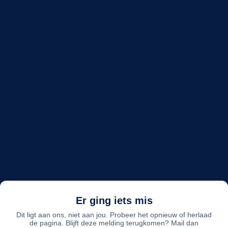
Er ging iets mis
Dit ligt aan ons, niet aan jou. Probeer het opnieuw of herlaad
de pagina. Blijft deze melding terugkomen? Mail dan