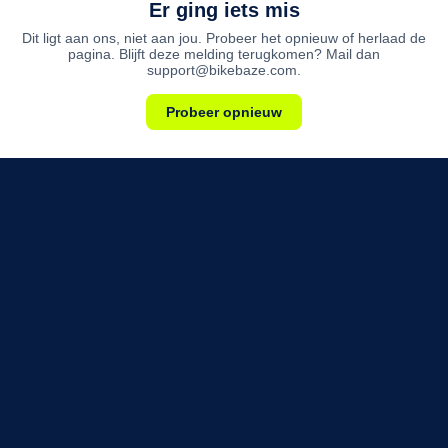
Er ging iets mis
Dit ligt aan ons, niet aan jou. Probeer het opnieuw of herlaad de
pagina. Blijft deze melding terugkomen? Mail dan
support@bikebaze.com.
Probeer opnieuw