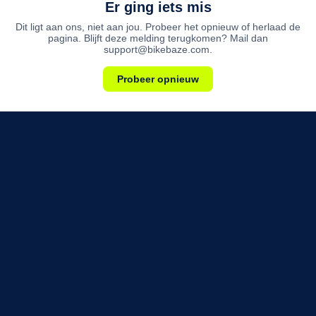
Er ging iets mis
Dit ligt aan ons, niet aan jou. Probeer het opnieuw of herlaad de
pagina. Blijft deze melding terugkomen? Mail dan
support@bikebaze.com.
Probeer opnieuw