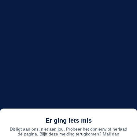
Er ging iets mis
Dit ligt aan ons, niet aan jou. Probeer het opnieuw of herlaad
de pagina. Blijft deze melding terugkomen? Mail dan