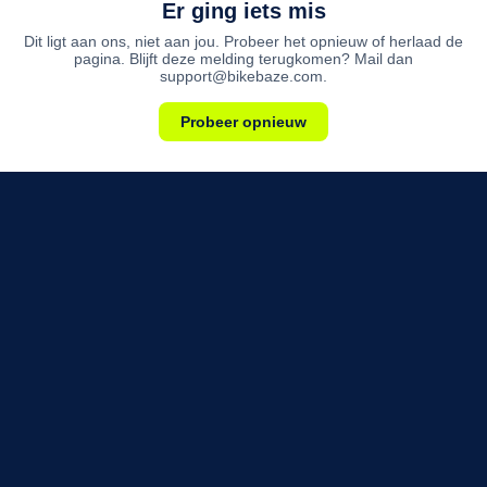
Er ging iets mis
Dit ligt aan ons, niet aan jou. Probeer het opnieuw of herlaad de
pagina. Blijft deze melding terugkomen? Mail dan
support@bikebaze.com.
Probeer opnieuw