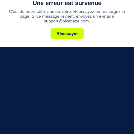
Une erreur est survenue
C'est de notre côté, pas du vôtre. Réessayez ou rechargez la
page. Si ce message revient, envoyez un e-mail à
support@bikebaze.com.
Réessayer