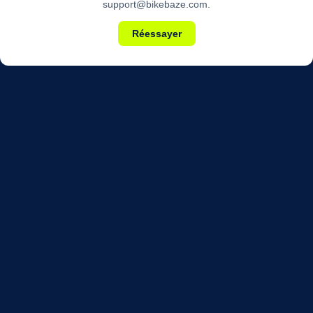
support@bikebaze.com.
Réessayer