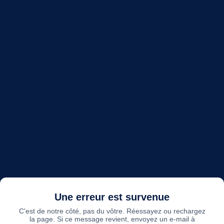
Une erreur est survenue
C'est de notre côté, pas du vôtre. Réessayez ou rechargez
la page. Si ce message revient, envoyez un e-mail à