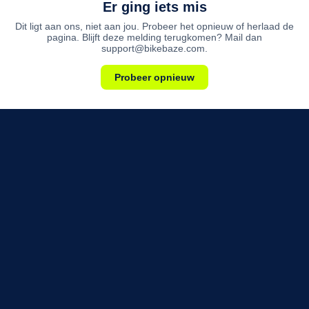
Er ging iets mis
Dit ligt aan ons, niet aan jou. Probeer het opnieuw of herlaad de
pagina. Blijft deze melding terugkomen? Mail dan
support@bikebaze.com.
Probeer opnieuw