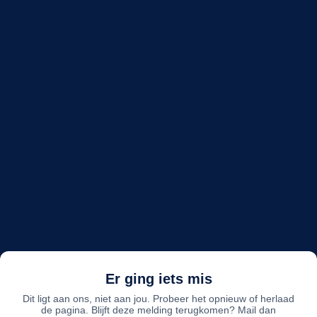
Er ging iets mis
Dit ligt aan ons, niet aan jou. Probeer het opnieuw of herlaad
de pagina. Blijft deze melding terugkomen? Mail dan