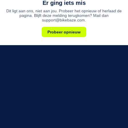
Er ging iets mis
Dit ligt aan ons, niet aan jou. Probeer het opnieuw of herlaad de
pagina. Blijft deze melding terugkomen? Mail dan
support@bikebaze.com.
Probeer opnieuw