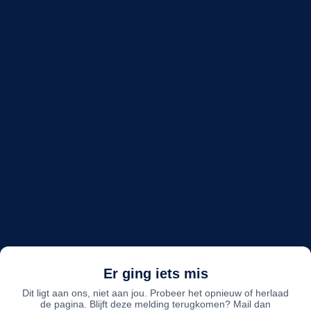
Er ging iets mis
Dit ligt aan ons, niet aan jou. Probeer het opnieuw of herlaad
de pagina. Blijft deze melding terugkomen? Mail dan