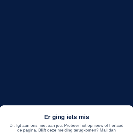
Er ging iets mis
Dit ligt aan ons, niet aan jou. Probeer het opnieuw of herlaad
de pagina. Blijft deze melding terugkomen? Mail dan