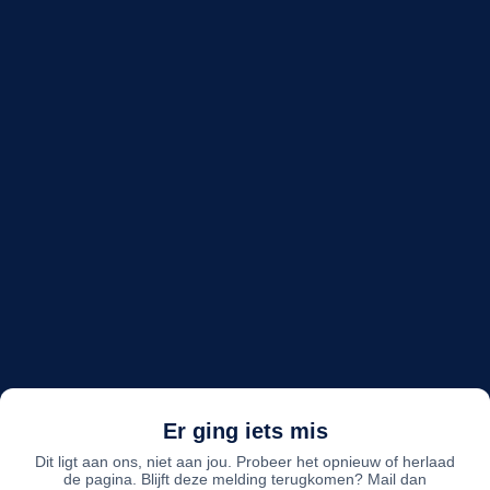
Er ging iets mis
Dit ligt aan ons, niet aan jou. Probeer het opnieuw of herlaad
de pagina. Blijft deze melding terugkomen? Mail dan