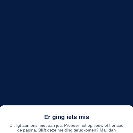
Er ging iets mis
Dit ligt aan ons, niet aan jou. Probeer het opnieuw of herlaad
de pagina. Blijft deze melding terugkomen? Mail dan