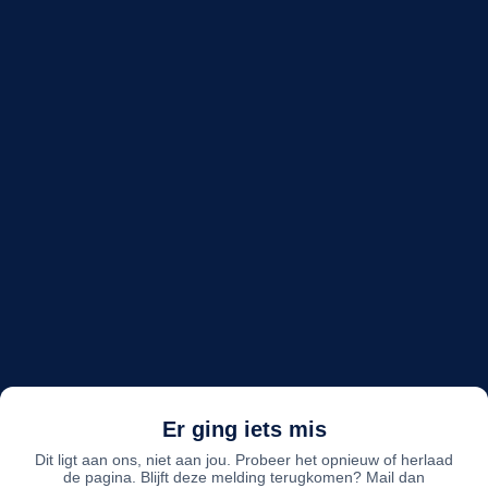
Er ging iets mis
Dit ligt aan ons, niet aan jou. Probeer het opnieuw of herlaad
de pagina. Blijft deze melding terugkomen? Mail dan