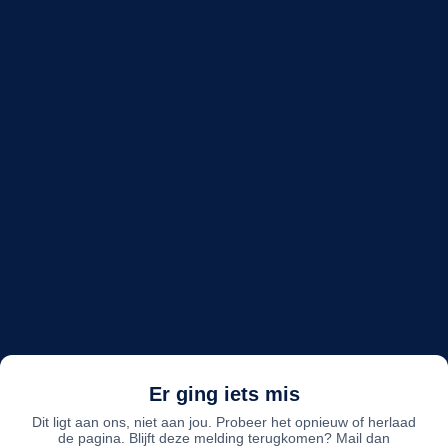
Er ging iets mis
Dit ligt aan ons, niet aan jou. Probeer het opnieuw of herlaad
de pagina. Blijft deze melding terugkomen? Mail dan