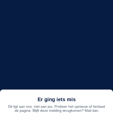
Er ging iets mis
Dit ligt aan ons, niet aan jou. Probeer het opnieuw of herlaad
de pagina. Blijft deze melding terugkomen? Mail dan